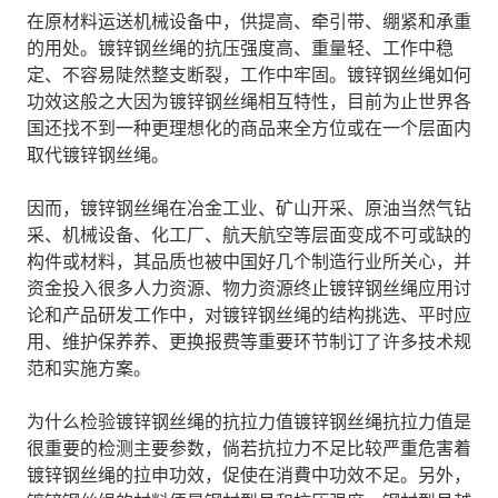
在原材料运送机械设备中，供提高、牵引带、绷紧和承重
的用处。镀锌钢丝绳的抗压强度高、重量轻、工作中稳
定、不容易陡然整支断裂，工作中牢固。镀锌钢丝绳如何
功效这般之大因为镀锌钢丝绳相互特性，目前为止世界各
国还找不到一种更理想化的商品来全方位或在一个层面内
取代镀锌钢丝绳。
因而，镀锌钢丝绳在冶金工业、矿山开采、原油当然气钻
采、机械设备、化工厂、航天航空等层面变成不可或缺的
构件或材料，其品质也被中国好几个制造行业所关心，并
资金投入很多人力资源、物力资源终止镀锌钢丝绳应用讨
论和产品研发工作中，对镀锌钢丝绳的结构挑选、平时应
用、维护保养养、更换报费等重要环节制订了许多技术规
范和实施方案。
为什么检验镀锌钢丝绳的抗拉力值镀锌钢丝绳抗拉力值是
很重要的检测主要参数，倘若抗拉力不足比较严重危害着
镀锌钢丝绳的拉申功效，促使在消費中功效不足。另外，